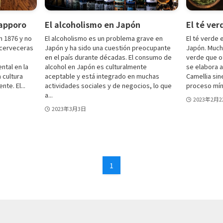
Sapporo
El alcoholismo en Japón
El té ve
 1876 y no
El alcoholismo es un problema grave en
El té verde
 cerveceras
Japón y ha sido una cuestión preocupante
Japón. Muc
en el país durante décadas. El consumo de
verde que o
tal en la
alcohol en Japón es culturalmente
se elabora a 
a cultura
aceptable y está integrado en muchas
Camellia sin
nte. El...
actividades sociales y de negocios, lo que
proceso míni
a...
2023年2月2
2023年3月3日
1