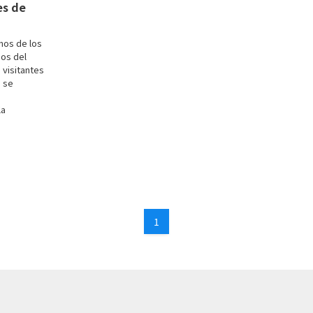
es de
nos de los
os del
 visitantes
n se
la
1