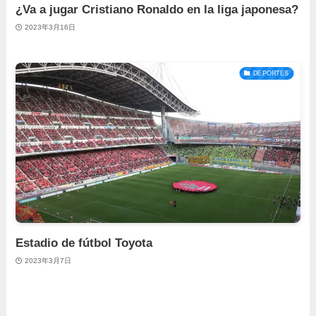
¿Va a jugar Cristiano Ronaldo en la liga japonesa?
2023年3月16日
DEPORTES
Estadio de fútbol Toyota
2023年3月7日