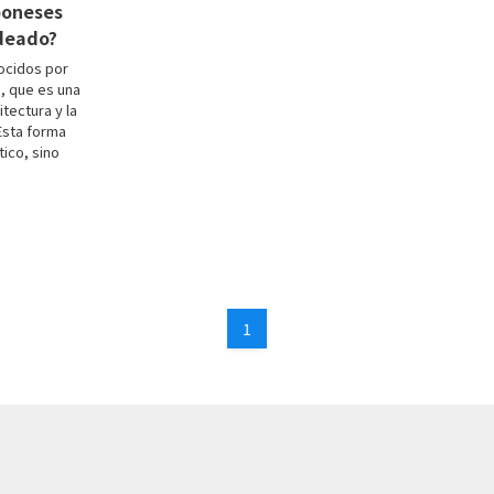
poneses
deado?
ocidos por
, que es una
itectura y la
 Esta forma
tico, sino
1