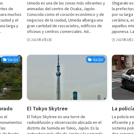
as
Umeda es una de las zonas más vibrantes y
Shigaraki e
ntes de
animadas del centro de Osaka, Japón.
la prefectur
 para muchos
Conocida como el corazón económico y de
por su larga
ciudad y el
negocios de la ciudad, Umeda alberga una
cerámica, es
una larga y
gran cantidad de rascacielos, edificios de
aquellos int
.
oficinas y centros comerciales. Ad...
japonesa. La
2023年3月1日
2023年3月
VIAJES
VIAJES
Dorado
El Tokyo Skytree
La policí
o el
El Tokyo Skytree es una torre de
La policía e
s monumentos
radiodifusión y observación ubicada en el
eficiente y p
las
distrito de Sumida en Tokio, Japón. Es la
sistema pol
as de Kyoto.
estructura más alta de Japón y la segunda
dos organiza