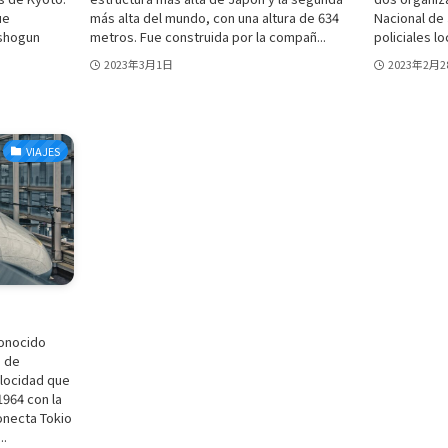
ue
más alta del mundo, con una altura de 634
Nacional de 
 shogun
metros. Fue construida por la compañ...
policiales loc
2023年3月1日
2023年2月2
VIAJES
conocido
a de
elocidad que
1964 con la
onecta Tokio
..