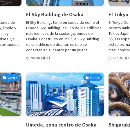
El Sky Building de Osaka
El Tokyo
 conocido
El Sky Building, también conocido como el
El Tokyo Do
 limpio y
Umeda Sky Building, es uno de los edificios
recinto mult
n muy
más icónicos de la ciudad japonesa de
Tokio, Japó
aíses, ya
Osaka. Construido en 1993, el Sky Building
55,000 espe
espetuosos,
es un edificio de dos torres que se
estadios má
..
conectan en el centro por un puent...
más icónicos
2023年3月1日
2023年3月
VIAJES
VIAJES
Umeda, zona centro de Osaka
Shigaraki