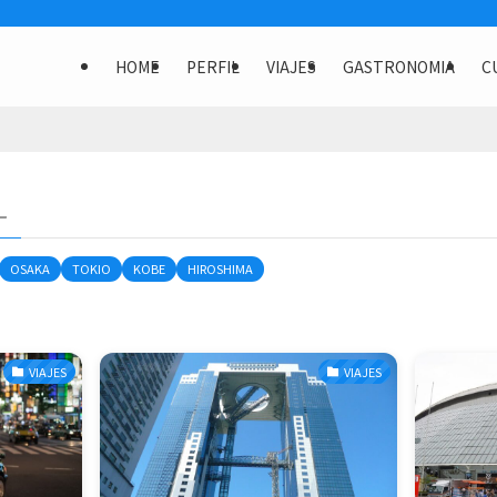
HOME
PERFIL
VIAJES
GASTRONOMIA
C
–
OSAKA
TOKIO
KOBE
HIROSHIMA
VIAJES
VIAJES