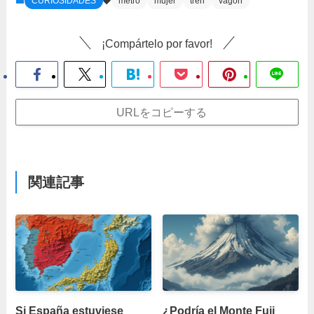
CURIOSIDADES
metro
mujer
tren
vagón
¡Compártelo por favor!
URLをコピーする
関連記事
Si España estuviese
¿Podría el Monte Fuji